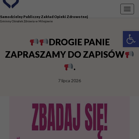
Przejdź do menu
Przejdź do stopki strony
Przejdź do głównej treści strony
Toggl
navig
Samodzielny Publiczny Zakład Opieki Zdrowotnej
Gminny Ośrodek Zdrowia w Milejowie
Otwórz 
DROGIE PANIE
ZAPRASZAMY DO ZAPISÓW
.
7 lipca 2026