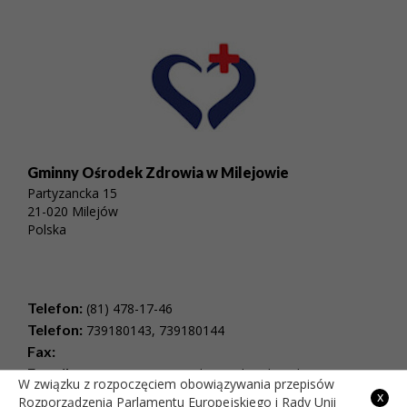
Gminny Ośrodek Zdrowia w Milejowie
Partyzancka 15
21-020 Milejów
Polska
Telefon:
(81) 478-17-46
Telefon:
739180143, 739180144
Fax:
E-mail:
rejestracjaspzoz@milejow.pl , Adres do e-
W związku z rozpoczęciem obowiązywania przepisów
Doręczeń: AE:PL-36199-84870-VCEDT-23
x
Rozporządzenia Parlamentu Europejskiego i Rady Unii