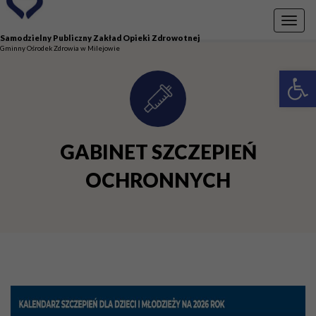
Przejdź do menu
Przejdź do stopki strony
Przejdź do głównej treści strony
Toggl
navig
Samodzielny Publiczny Zakład Opieki Zdrowotnej
Gminny Ośrodek Zdrowia w Milejowie
Otwórz 
GABINET SZCZEPIEŃ
OCHRONNYCH