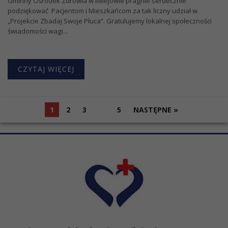
Gminny Ośrodek Zdrowia w Milejowie pragnie serdecznie
podziękować Pacjentom i Mieszkańcom za tak liczny udział w
„Projekcie Zbadaj Swoje Płuca”. Gratulujemy lokalnej społeczności
świadomości wagi...
CZYTAJ WIĘCEJ
1
2
3
…
5
NASTĘPNE »