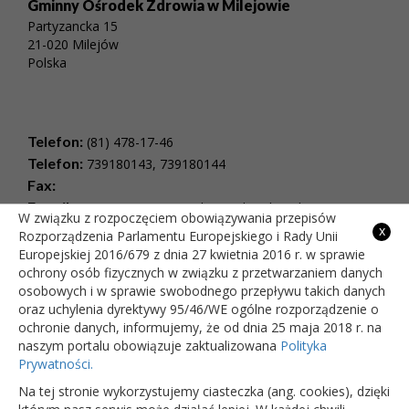
Gminny Ośrodek Zdrowia w Milejowie
Partyzancka 15
21-020 Milejów
Polska
Telefon:
(81) 478-17-46
Telefon:
739180143, 739180144
Fax:
E-mail:
rejestracjaspzoz@milejow.pl , Adres do e-
W związku z rozpoczęciem obowiązywania przepisów
Doręczeń: AE:PL-36199-84870-VCEDT-23
x
Rozporządzenia Parlamentu Europejskiego i Rady Unii
NIP:
505-01-29-804
Europejskiej 2016/679 z dnia 27 kwietnia 2016 r. w sprawie
REGON:
384638699
ochrony osób fizycznych w związku z przetwarzaniem danych
Godziny pracy:
osobowych i w sprawie swobodnego przepływu takich danych
oraz uchylenia dyrektywy 95/46/WE ogólne rozporządzenie o
poniedziałek:
8:00 - 18:00
ochronie danych, informujemy, że od dnia 25 maja 2018 r. na
wtorek:
8:00 - 18:00
naszym portalu obowiązuje zaktualizowana
Polityka
środa:
8:00 - 18:00
Prywatności.
czwartek:
8:00 - 18:00
piątek:
8:00 - 18:00
Na tej stronie wykorzystujemy ciasteczka (ang. cookies), dzięki