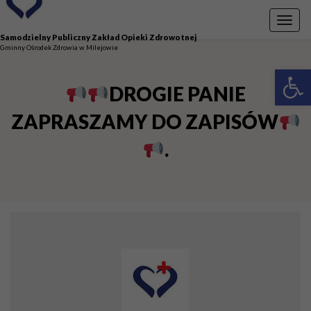
Przejdź do menu
Przejdź do stopki strony
Przejdź do głównej treści strony
Toggl
navig
Samodzielny Publiczny Zakład Opieki Zdrowotnej
Gminny Ośrodek Zdrowia w Milejowie
Otwórz 
DROGIE PANIE
ZAPRASZAMY DO ZAPISÓW
.