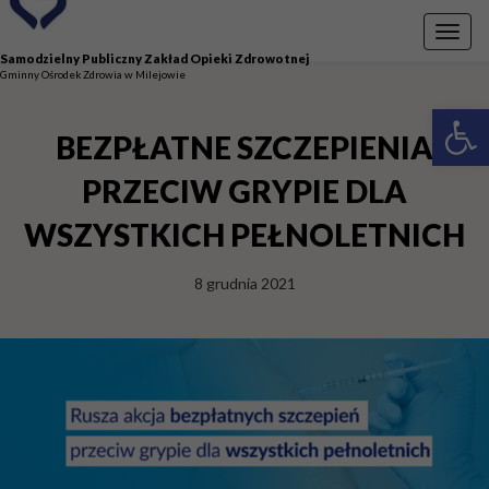
Przejdź do menu
Przejdź do stopki strony
Przejdź do głównej treści strony
Toggl
navig
Samodzielny Publiczny Zakład Opieki Zdrowotnej
Gminny Ośrodek Zdrowia w Milejowie
Otwórz 
BEZPŁATNE SZCZEPIENIA
PRZECIW GRYPIE DLA
WSZYSTKICH PEŁNOLETNICH
8 grudnia 2021