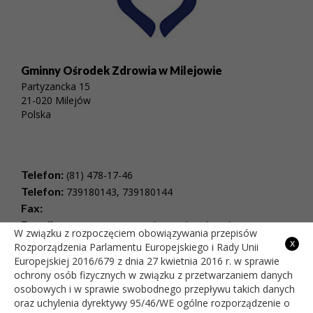
Gminny Ośrodek Zdrowia w Milejowie
Partyzancka 15
21-020 Milejów
Polska
Telefon:
(81) 478-17-46
Telefon:
739180143, 739180144
Fax:
E-mail:
rejestracjaspzoz@milejow.pl , Adres do e-
W związku z rozpoczęciem obowiązywania przepisów
Doręczeń: AE:PL-36199-84870-VCEDT-23
x
Rozporządzenia Parlamentu Europejskiego i Rady Unii
NIP:
505-01-29-804
Europejskiej 2016/679 z dnia 27 kwietnia 2016 r. w sprawie
REGON:
384638699
ochrony osób fizycznych w związku z przetwarzaniem danych
osobowych i w sprawie swobodnego przepływu takich danych
Godziny pracy:
oraz uchylenia dyrektywy 95/46/WE ogólne rozporządzenie o
poniedziałek:
8:00 - 18:00