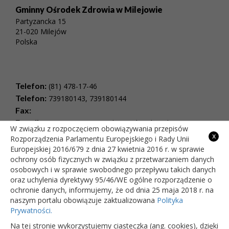
Gminny Ośrodek Zdrowia w Milejowie
Partyzancka 15
21-020 Milejów
Polska
Telefon:
(81) 478-17-46
Telefon:
739180143, 739180144
Fax:
E-mail:
rejestracjaspzoz@milejow.pl , Adres do e-
W związku z rozpoczęciem obowiązywania przepisów
Doręczeń: AE:PL-36199-84870-VCEDT-23
x
Rozporządzenia Parlamentu Europejskiego i Rady Unii
NIP:
505-01-29-804
Europejskiej 2016/679 z dnia 27 kwietnia 2016 r. w sprawie
REGON:
384638699
ochrony osób fizycznych w związku z przetwarzaniem danych
osobowych i w sprawie swobodnego przepływu takich danych
Godziny pracy:
oraz uchylenia dyrektywy 95/46/WE ogólne rozporządzenie o
poniedziałek:
8:00 - 18:00
ochronie danych, informujemy, że od dnia 25 maja 2018 r. na
wtorek:
8:00 - 18:00
naszym portalu obowiązuje zaktualizowana
Polityka
środa:
8:00 - 18:00
Prywatności.
czwartek:
8:00 - 18:00
piątek:
8:00 - 18:00
Na tej stronie wykorzystujemy ciasteczka (ang. cookies), dzięki