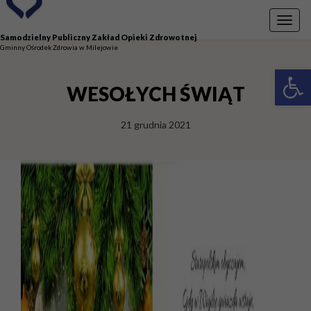
Przejdź do menu
Przejdź do stopki strony
Przejdź do głównej treści strony
Toggl
navig
Samodzielny Publiczny Zakład Opieki Zdrowotnej
Gminny Ośrodek Zdrowia w Milejowie
Otwórz 
WESOŁYCH ŚWIĄT
21 grudnia 2021